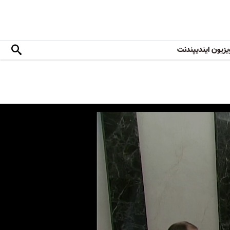
یزیون ایندیپندنت