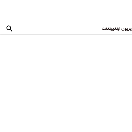
یزیون ایندیپندنت