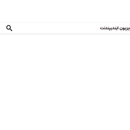
یزیون ایندیپندنت