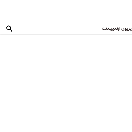
یزیون ایندیپندنت