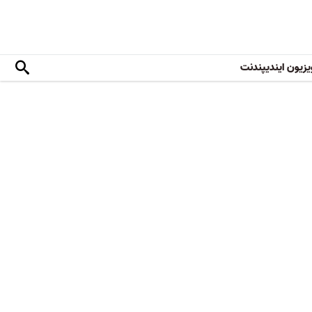
یزیون ایندیپندنت