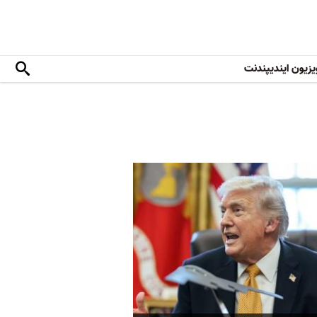
یزیون ایندیپندنت