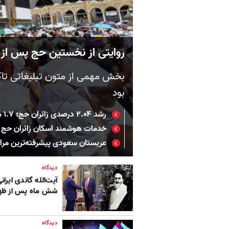
روایتی از نخستین حج پس از 
بخش مهمی از متون تبلیغاتی تاکید
بود
رشد ۲.۰۴ درصدی زائران حج؛ ۱.۷ میلیون نفر امسال مناسک حج به جا می‌آورند
خدمات هوشمند اسکان زائران حج
عربستان سعودی پیشرفته‌ترین مراسم
دیدگاه
آیت‌الله گاندی ایر
شش ماه پس از ظه
دیدگاه