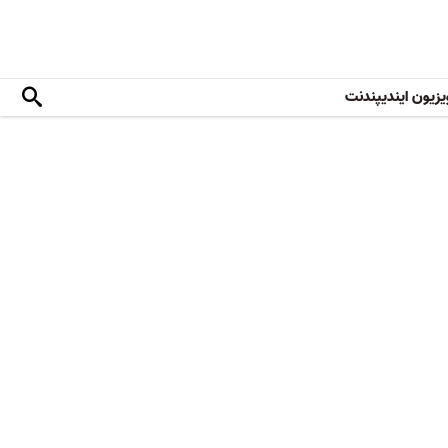
یزیون ایندیپندنت