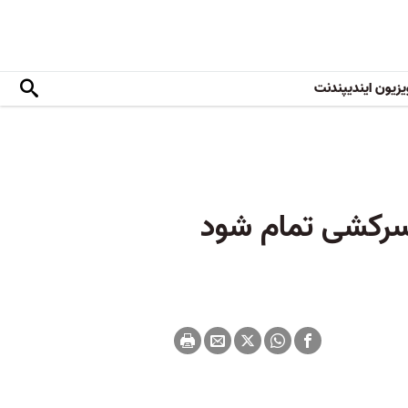
یزیون ایندیپندنت
 سرکشی تمام شود