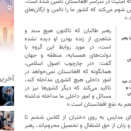
ینکه امنیت در سراسر افغانستان تامین شده است،
گفت: «دشمن در این رابطه كوشش شوم می‎‌‌كند كه كشور ما را ناامن و ارگان‌های
.»
رهبر طالبان که تاکنون هیچ سند و
شاهدی از زنده بودن او دیده نشده
ا رهبر
است، در مورد روابط این گروه با
دولت‌های همسایه، منطقه و جهان
ان
گفت: «در چارچوب اصول اسلامی،
همانگونه كه افغانستان نمی‌خواهد در
آخرین
امور داخلی هیچ كشوری مداخله كند،
ت عید
تاكید می‌كند كه دیگر كشورها نیز در
 و
ن
مسائل و امور داخلی ما مداخله نداشته
 هم به نفع افغانستان است.»
ای مدارس به روی دختران از کلاس ششم تا
و زنان از حق اشتغال و تحصیل محروم‌اند، رهبر