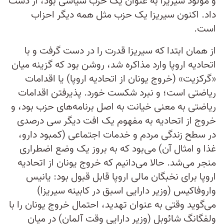
و مولود سیریزا به عنوان یک حزب سیاسی بود، از دست
داد. اکنون سیریزا یک حزب مثل همه دیگر احزاب
است.
از همان ابتدا که سیریزا قدرت را در دست گرفت و با
اتحادیه اروپا وارد مذاکره شد، روشن بود که گزینه میان
«گرکزیت» (خروج یونان از اتحادیه اروپا) یا اقدامات
ریاضتی است؛ و نبرد شکست خورد. پذیرفتن اقدامات
ریاضتی به معنی خیانت به اصل برنامه‌های حزب بود، و
خروج از اتحادیه به مفهوم یک افت دیگر سی درصدی
در سطح زندگی مردم و خدمات اجتماعی (کمبود دارو،
غذا و امثال آن) می‌بود که به بروز یک وضع اضطراری
منجر می‌شد. حالا می‌دانیم که خروج یونان از اتحادیه
اروپا برای نخبگان مالی اروپا قابل قبول بود: یانیس
واروفاکیس (وزیر دارایی اسبق در کابینه سیریزا)
می‌گوید وقتی به عنوان تهدید، احتمال خروج یونان را با
ولفگانگ شائوبل (وزیر دارایی وقت آلمان) در میان