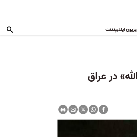
یزیون ایندیپندنت
له» در عراق