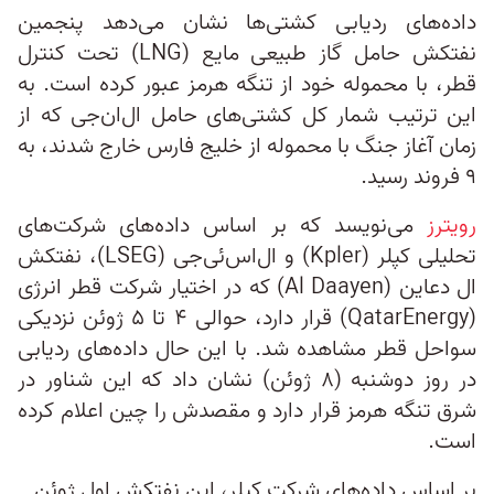
داده‌های ردیابی کشتی‌ها نشان می‌دهد پنجمین
نفتکش حامل گاز طبیعی مایع (LNG) تحت کنترل
قطر، با محموله خود از تنگه هرمز عبور کرده است. به
این ترتیب شمار کل کشتی‌های حامل ال‌ان‌جی که از
زمان آغاز جنگ با محموله از خلیج فارس خارج شدند، به
۹ فروند رسید.
رویترز
می‌نویسد که بر اساس داده‌های شرکت‌های
تحلیلی کپلر (Kpler) و ال‌اس‌ئی‌جی (LSEG)، نفتکش
ال دعاین (Al Daayen) که در اختیار شرکت قطر انرژی
(QatarEnergy) قرار دارد، حوالی ۴ تا ۵ ژوئن نزدیکی
سواحل قطر مشاهده شد. با این حال داده‌های ردیابی
در روز دوشنبه (۸ ژوئن) نشان داد که این شناور در
شرق تنگه هرمز قرار دارد و مقصدش را چین اعلام کرده
است.
بر اساس داده‌های شرکت کپلر، این نفتکش اول ژوئن