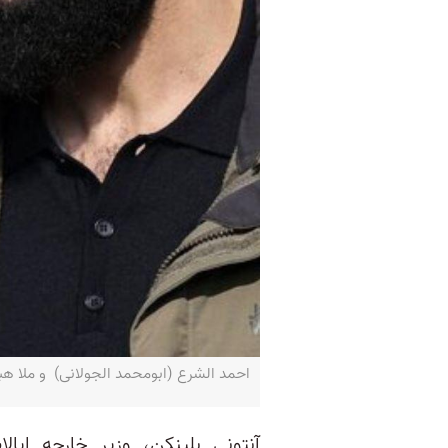
احمد الشرع (ابومحمد الجولانی) و ملا هبت‌ال
آنتونی بلینکن، وزیر خارجه ایال