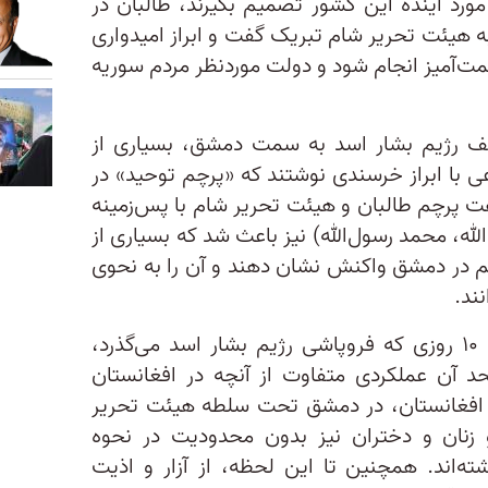
ورد آینده این کشور تصمیم بگیرند، طالبان در
به هیئت تحریر شام تبریک گفت و ابراز امیدواری
مت‌آمیز انجام شود و دولت موردنظر مردم سوریه
لف رژیم بشار اسد به سمت دمشق، بسیاری از
ی با ابراز خرسندی نوشتند که «پرچم توحید» در
 پرچم‌ طالبان و هیئت تحریر شام با پس‌زمینه
الله، محمد رسول‌الله) نیز باعث شد که بسیاری از
چم در دمشق واکنش نشان دهند و آن را به نحوی
ند.
این در حالی است که در بیش از ۱۰ روزی که فروپاشی رژیم بشار اسد می‌گذرد،
د آن عملکردی متفاوت از آنچه در افغانستان
ف افغانستان، در دمشق تحت سلطه هیئت تحریر
 و زنان و دختران نیز بدون محدودیت در نحوه
‌اند. همچنین تا این لحظه، از آزار و اذیت