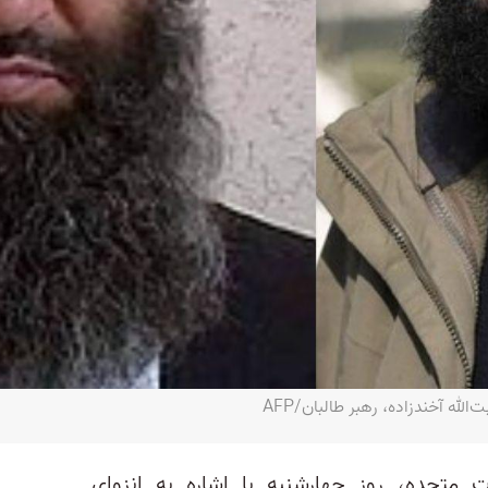
له آخندزاده، رهبر طالبان‌/AFP
ات متحده، روز چهارشنبه با اشاره به انزوای