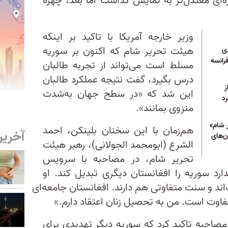
ه‌ای معتدل‌تر به نمایش گذاشت اما بعد، چهره
وزیر خارجه آمریکا با تاکید بر اینکه
هیئت تحریر شام که اکنون بر سوریه
ندی
رانسه
مسلط است می‌تواند از تجربه طالبان
درس بگیرد، گفت نتیجه عملکرد طالبان
ز
این شد که «در سطح جهان به‌شدت
رد
منزوی بمانند».
 شام»
هم‌زمان با این سخنان بلینکن، احمد
آخرین
ن‌های
الشرع (ابومحمد الجولانی)، رهبر هیئت
تحریر شام، در مصاحبه با سرویس
د سوریه را افغانستان دیگری تبدیل کند. او
‌اند و سنت متفاوتی هم دارند. افغانستان جامعه‌ای
تفاوت است. من به تحصیل زنان اعتقاد دارم.»
احبه تاکید کرد که سوریه دیگر تهدیدی برای