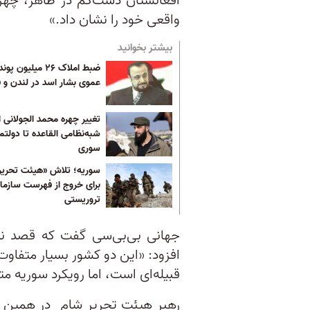
افغانستان دست‌کم در ظاهر، چهر‌
واقعی خود را نشان داد.»
بیشتر بخوانید
ضبط املاک ۲۶ میلیون پو
عموی بشار اسد در لندن و ف
تغییر چهره محمد الجولانی ا
شبه‌نظامی القاعده تا دولتم
سوری
سوریه؛ تلاش «هیئت تحریر
برای خروج از فهرست سازما
تروریستی
جهانی بی‌بی‌سی گفت که قصد ندار
افزود: «این دو کشور بسیار متفاوت‌
قبیله‌ای است، اما رویکرد سوریه م
رهبر هیئت تحریر شام در همین مص