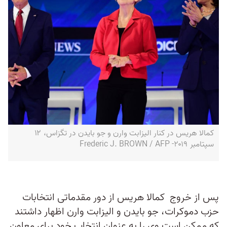
کمالا هریس در کنار الیزابت وارن و جو بایدن در تگزاس، ۱۲
سپتامبر ۲۰۱۹- Frederic J. BROWN / AFP
پس از خروج کمالا هریس از دور مقدماتی انتخابات
حزب دموکرات، جو بایدن و الیزابت وارن اظهار داشتند
که ممکن است وی را به عنوان انتخاب خود برای معاون